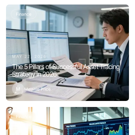
Finance
MAY 22, 2026
The 5 Pillars of Successful Asset Tracing
Strategy in 2026
M
Melanie Price
Finance